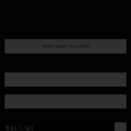
RESERVERING PLAATSEN
OPENINGSTIJDEN
PRIVÉ-EVENT, GROEP 10+ OF CATERING?