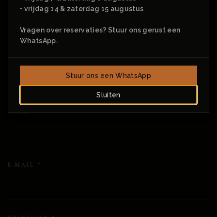
Klein van schaal, groot van smaak. Kies je moment
• vrijdag 14 & zaterdag 15 augustus
— wij doen de rest.
Vragen over reservaties? Stuur ons gerust een
WhatsApp.
Stuur ons een WhatsApp
Sluiten
NAAM
*
E-MAIL
*