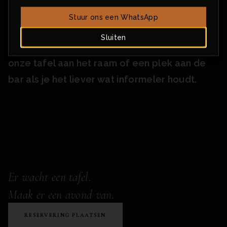
Gravensteen en de Leie — ideaal voor een
Stuur ons een WhatsApp
avondwandeling vooraf of een laatste glas in
Sluiten
de stad nadien. Vraag bij je reservatie naar
onze tafel aan het raam of een plek aan de
bar als je het liever wat informeler houdt.
Er wacht een tafel.
Maak er een avond van.
RESERVERING PLAATSEN