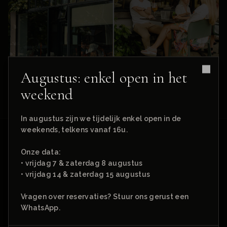
Augustus: enkel open in het
Clos
weekend
In augustus zijn we tijdelijk enkel open in de
weekends, telkens vanaf 16u.
Onze data:
• vrijdag 7 & zaterdag 8 augustus
WAAROM WHYNOT
• vrijdag 14 & zaterdag 15 augustus
Een date in Gent verdient meer dan een
Vragen over reservaties? Stuur ons gerust een
WhatsApp.
gehaaste tafel. WhyNot ligt op
wandelafstand van de Korenmarkt, het