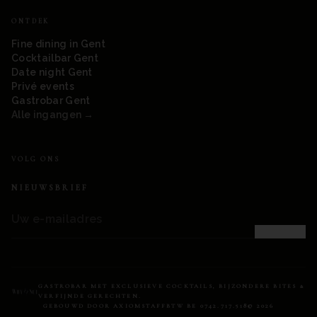
ONTDEK
Fine dining in Gent
Cocktailbar Gent
Date night Gent
Privé events
Gastrobar Gent
Alle ingangen →
VOLG ONS
NIEUWSBRIEF
AANMELDEN
GASTROBAR MET EXCLUSIEVE COCKTAILS, BIJZONDERE BITES &
VERFIJNDE GERECHTEN.
GEBOUWD DOOR
AXIOM
STAFF
BTW BE 0742.717.518
©
2026