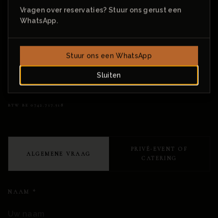
Wo – Do · 16–00u
Vragen over reservaties? Stuur ons gerust een
Vr – Za · 12u–00u
WhatsApp.
Zon - Di gesloten
Stuur ons een WhatsApp
TELEFOON
E-MAIL
+32 479 43 52 80
info@whynot.gent
Sluiten
BTW
BE 0742.717.518
PRIVÉ-EVENT OF
ALGEMENE VRAAG
CATERING
NAAM
*